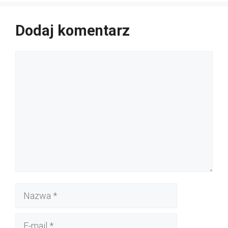
Dodaj komentarz
Komentarz
Nazwa
E-