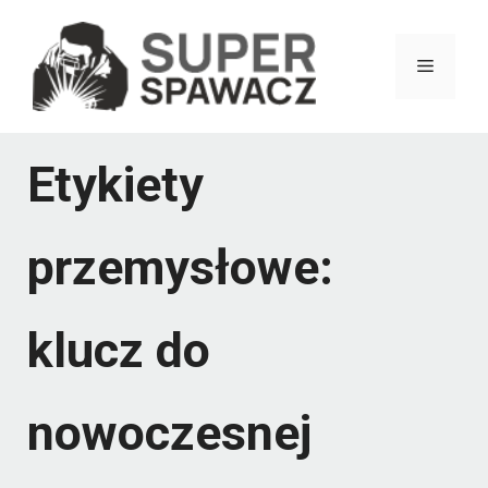
Przejdź
do
Menu
treści
Etykiety
przemysłowe:
klucz do
nowoczesnej