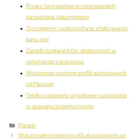
Proarc: twój partner w rozwiązaniach
zarządzania dokumentami
Zrozumienie i wykorzystanie efektywnego
kursu iwe
Zasada działania kifor: skuteczność w
optymalizacji procesów
Wytrzymałe systemy profili aluminiowych
od Flexlean
Oerlikon spawarki: wyjątkowe rozwiązania
w spawaniu przemysłowym
Kategorie
Porady
Wytrzymałe systemy profili aluminiowych od