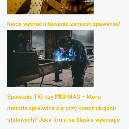
Kiedy wybrać nitowanie zamiast spawania?
Spawanie TIG czy MIG/MAG – która
metoda sprawdza się przy konstrukcjach
stalowych? Jaka firma na Śląsku wykonuje