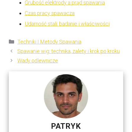
Grubość elektrody a prąd spawania
Czas pracy spawacza
Udarność stali: badanie i właściwości
Kategorie
Techniki I Metody Spawania
Spawanie wig: technika, zalety i krok po kroku
Wady odlewnicze
PATRYK