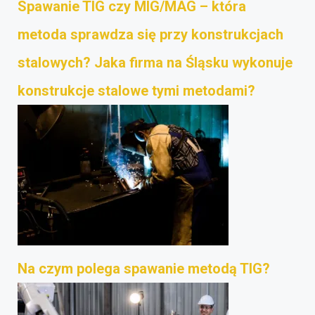
Spawanie TIG czy MIG/MAG – która
metoda sprawdza się przy konstrukcjach
stalowych? Jaka firma na Śląsku wykonuje
konstrukcje stalowe tymi metodami?
Na czym polega spawanie metodą TIG?