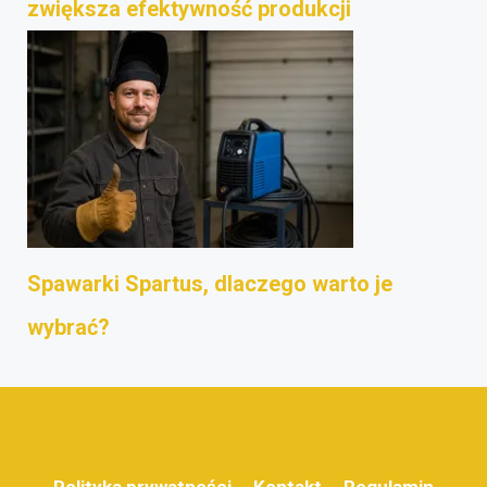
zwiększa efektywność produkcji
Spawarki Spartus, dlaczego warto je
wybrać?
Polityka prywatności
Kontakt
Regulamin