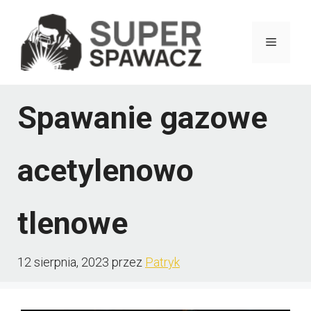
Przejdź
do
Menu
treści
Spawanie gazowe
acetylenowo
tlenowe
12 sierpnia, 2023
przez
Patryk