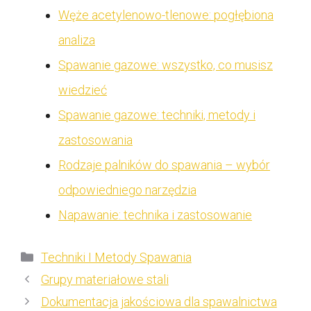
Węże acetylenowo-tlenowe: pogłębiona
analiza
Spawanie gazowe: wszystko, co musisz
wiedzieć
Spawanie gazowe: techniki, metody i
zastosowania
Rodzaje palników do spawania – wybór
odpowiedniego narzędzia
Napawanie: technika i zastosowanie
Kategorie
Techniki I Metody Spawania
Grupy materiałowe stali
Dokumentacja jakościowa dla spawalnictwa