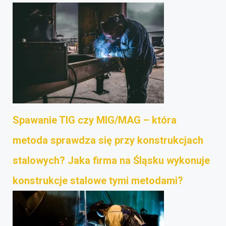
Spawanie TIG czy MIG/MAG – która
metoda sprawdza się przy konstrukcjach
stalowych? Jaka firma na Śląsku wykonuje
konstrukcje stalowe tymi metodami?