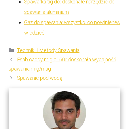
Spawarka tig dc: doskonałe narzędzie do
spawania aluminium
Gaz do spawania: wszystko, co powinieneś
wiedzieć
Kategorie
Techniki I Metody Spawania
Esab caddy mig c160i: doskonała wydajność
spawania mig/mag
Spawanie pod wodą