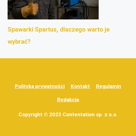
Spawarki Spartus, dlaczego warto je
wybrać?
Polityka prywatności
Kontakt
Regulamin
Redakcja
Copyright © 2023 Contentation sp. z o.o.