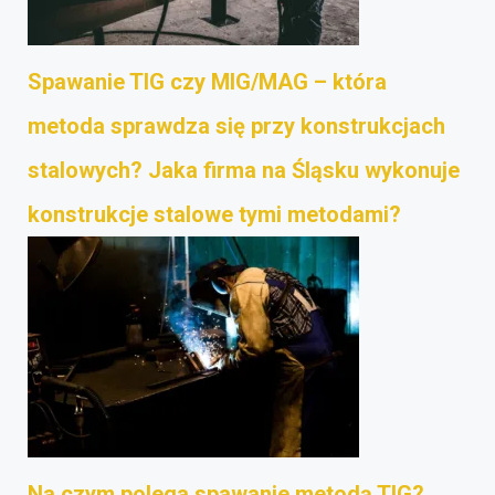
Spawanie TIG czy MIG/MAG – która
metoda sprawdza się przy konstrukcjach
stalowych? Jaka firma na Śląsku wykonuje
konstrukcje stalowe tymi metodami?
Na czym polega spawanie metodą TIG?