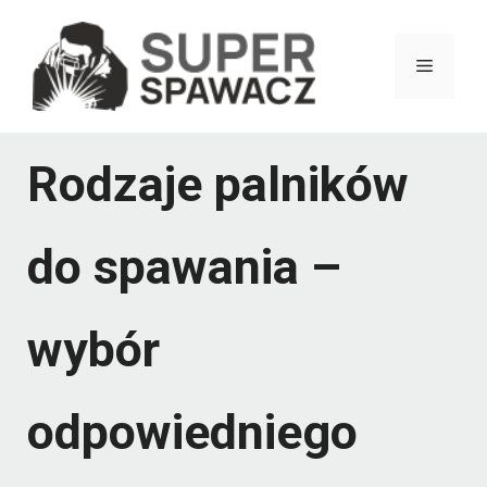
Przejdź
do
Menu
treści
Rodzaje palników
do spawania –
wybór
odpowiedniego