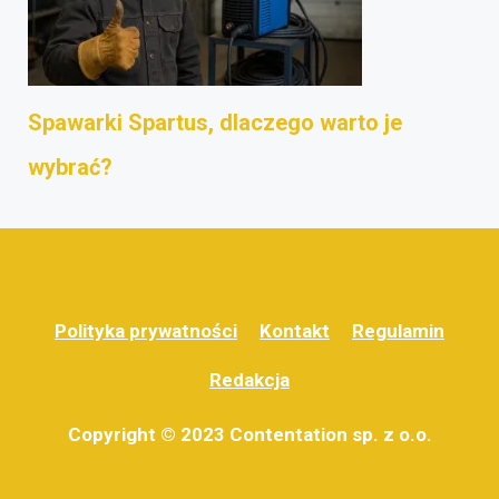
Spawarki Spartus, dlaczego warto je
wybrać?
Polityka prywatności
Kontakt
Regulamin
Redakcja
Copyright © 2023 Contentation sp. z o.o.