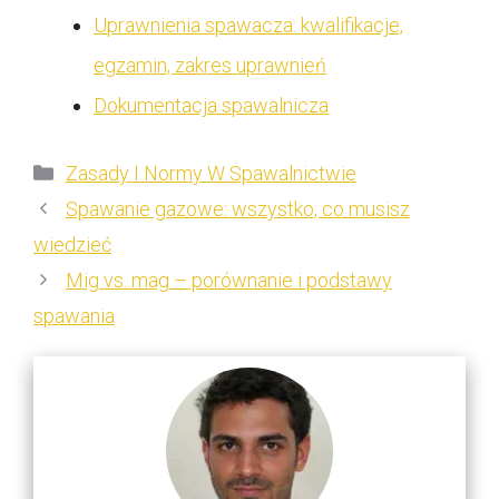
Uprawnienia spawacza: kwalifikacje,
egzamin, zakres uprawnień
Dokumentacja spawalnicza
Kategorie
Zasady I Normy W Spawalnictwie
Spawanie gazowe: wszystko, co musisz
wiedzieć
Mig vs. mag – porównanie i podstawy
spawania