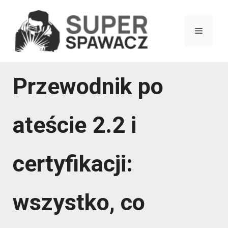
Przejdź
do
Menu
treści
Przewodnik po
ateście 2.2 i
certyfikacji:
wszystko, co