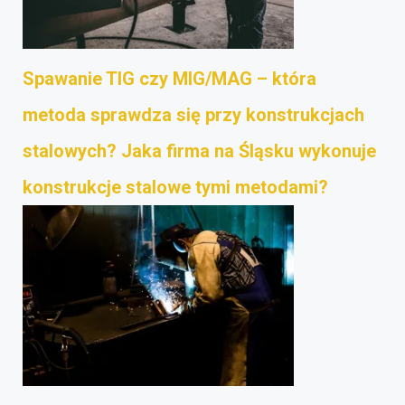
Spawanie TIG czy MIG/MAG – która
metoda sprawdza się przy konstrukcjach
stalowych? Jaka firma na Śląsku wykonuje
konstrukcje stalowe tymi metodami?