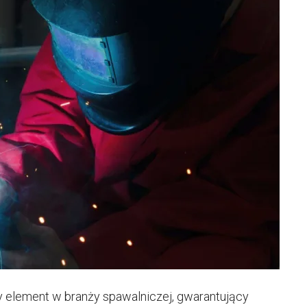
y element w branży spawalniczej, gwarantujący