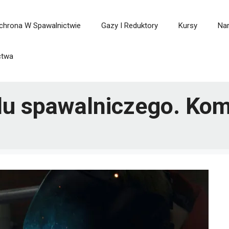
chrona W Spawalnictwie
Gazy I Reduktory
Kursy
Nar
ctwa
elu spawalniczego. K