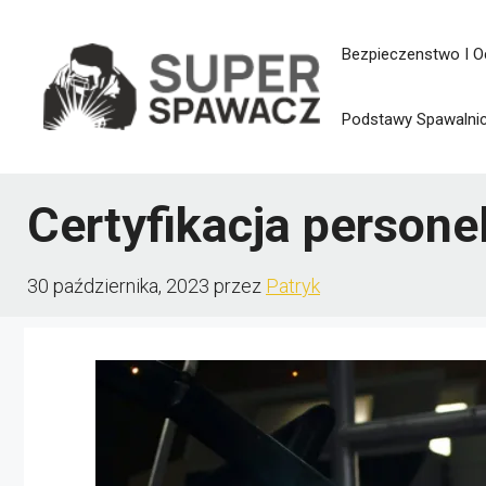
Przejdź
Bezpieczenstwo I O
do
treści
Podstawy Spawalni
Certyfikacja person
30 października, 2023
przez
Patryk