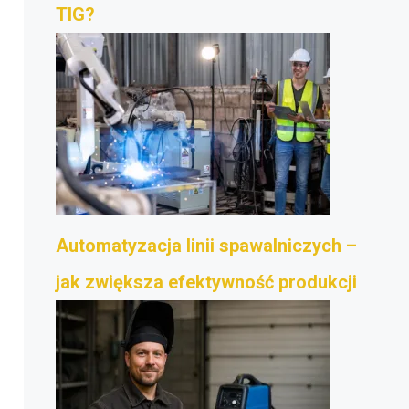
TIG?
Automatyzacja linii spawalniczych –
jak zwiększa efektywność produkcji