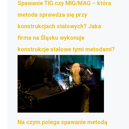
Spawanie TIG czy MIG/MAG – która
metoda sprawdza się przy
konstrukcjach stalowych? Jaka
firma na Śląsku wykonuje
konstrukcje stalowe tymi metodami?
Na czym polega spawanie metodą