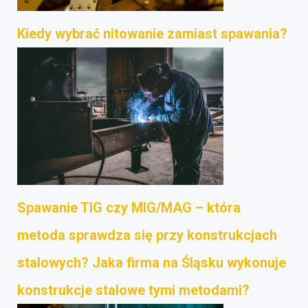
Kiedy wybrać nitowanie zamiast spawania?
Spawanie TIG czy MIG/MAG – która
metoda sprawdza się przy konstrukcjach
stalowych? Jaka firma na Śląsku wykonuje
konstrukcje stalowe tymi metodami?