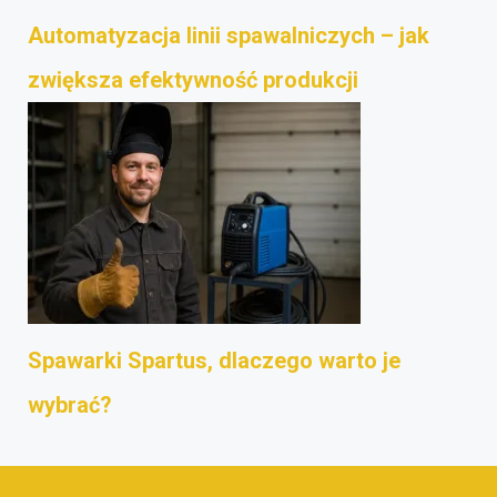
Automatyzacja linii spawalniczych – jak
zwiększa efektywność produkcji
Spawarki Spartus, dlaczego warto je
wybrać?