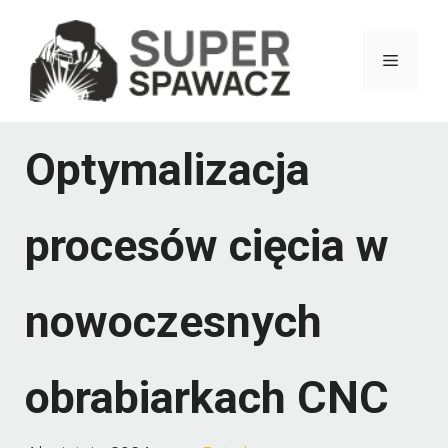
Przejdź
do
Menu
treści
Optymalizacja
procesów cięcia w
nowoczesnych
obrabiarkach CNC