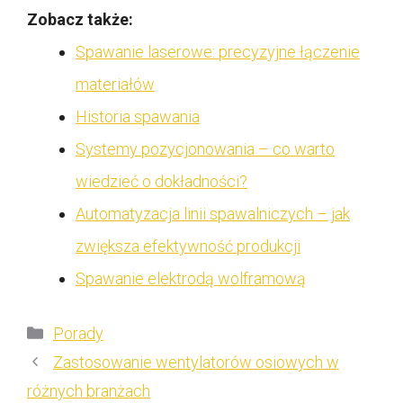
Zobacz także:
Spawanie laserowe: precyzyjne łączenie
materiałów
Historia spawania
Systemy pozycjonowania – co warto
wiedzieć o dokładności?
Automatyzacja linii spawalniczych – jak
zwiększa efektywność produkcji
Spawanie elektrodą wolframową
Kategorie
Porady
Zastosowanie wentylatorów osiowych w
różnych branżach