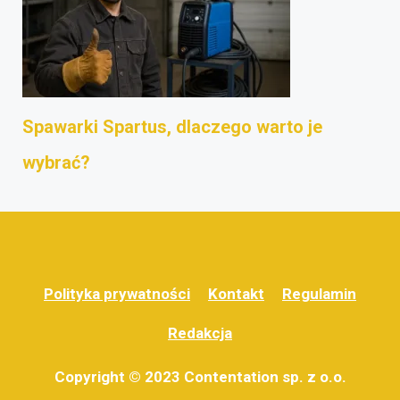
Spawarki Spartus, dlaczego warto je
wybrać?
Polityka prywatności
Kontakt
Regulamin
Redakcja
Copyright © 2023 Contentation sp. z o.o.