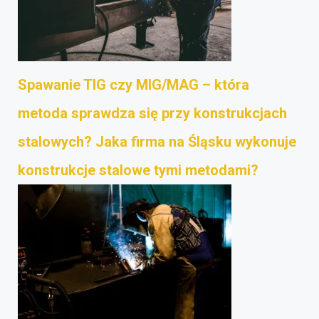
Spawanie TIG czy MIG/MAG – która
metoda sprawdza się przy konstrukcjach
stalowych? Jaka firma na Śląsku wykonuje
konstrukcje stalowe tymi metodami?