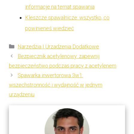
informacje na temat spawania
Kleszcze spawalnicze: wszystko, co
powinieneś wiedzieć
Kategorie
Narzedzia I Urzadzenia Dodatkowe
Bezpiecznik acetylenowy: zapewnij
bezpieczeństwo podczas pracy z acetylenem
Spawarka inwertorowa 3w1:
wszechstronność i wydajność w jednym
urządzeniu