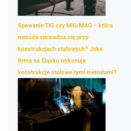
Spawanie TIG czy MIG/MAG – która
metoda sprawdza się przy
konstrukcjach stalowych? Jaka
firma na Śląsku wykonuje
konstrukcje stalowe tymi metodami?