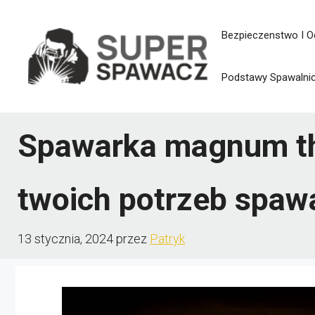
Przejdź
Bezpieczenstwo I O
do
treści
Podstawy Spawalni
Spawarka magnum thf
twoich potrzeb spaw
13 stycznia, 2024
przez
Patryk