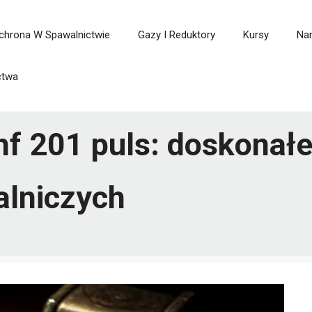
chrona W Spawalnictwie
Gazy I Reduktory
Kursy
Nar
ctwa
 201 puls: doskonałe 
alniczych