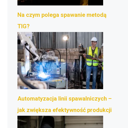
Na czym polega spawanie metodą
TIG?
Automatyzacja linii spawalniczych –
jak zwiększa efektywność produkcji