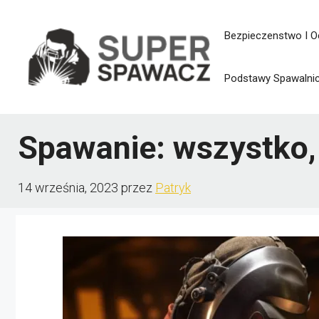
Przejdź
Bezpieczenstwo I O
do
treści
Podstawy Spawalni
Spawanie: wszystko, 
14 września, 2023
przez
Patryk