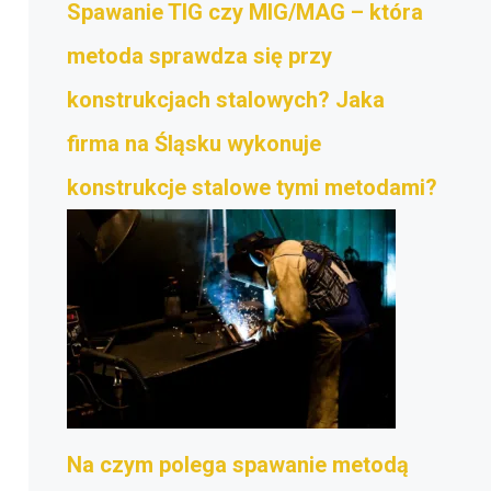
Spawanie TIG czy MIG/MAG – która
metoda sprawdza się przy
konstrukcjach stalowych? Jaka
firma na Śląsku wykonuje
konstrukcje stalowe tymi metodami?
Na czym polega spawanie metodą