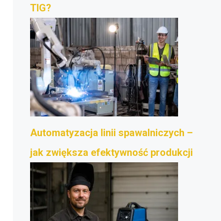
TIG?
Automatyzacja linii spawalniczych –
jak zwiększa efektywność produkcji