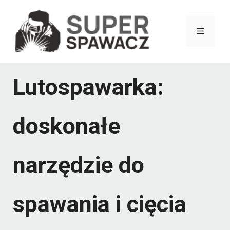
Przejdź
do
Menu
treści
Lutospawarka:
doskonałe
narzędzie do
spawania i cięcia