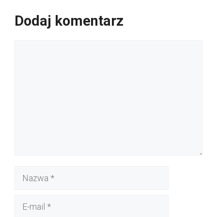
Dodaj komentarz
Komentarz
Nazwa
E-