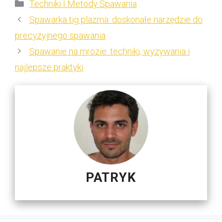
Kategorie
Techniki I Metody Spawania
Spawarka tig plazma: doskonałe narzędzie do
precyzyjnego spawania
Spawanie na mrozie: techniki, wyzywania i
najlepsze praktyki
PATRYK