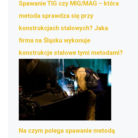
Spawanie TIG czy MIG/MAG – która
metoda sprawdza się przy
konstrukcjach stalowych? Jaka
firma na Śląsku wykonuje
konstrukcje stalowe tymi metodami?
Na czym polega spawanie metodą