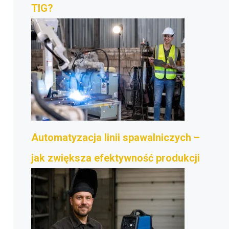
TIG?
Automatyzacja linii spawalniczych –
jak zwiększa efektywność produkcji