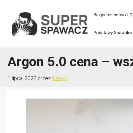
Przejdź
Bezpieczenstwo I O
do
treści
Podstawy Spawalni
Argon 5.0 cena – ws
1 lipca, 2023
przez
Patryk